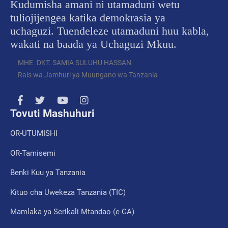
Kudumisha amani ni utamaduni wetu
tuliojijengea katika demokrasia ya
uchaguzi. Tuendeleze utamaduni huu kabla,
wakati na baada ya Uchaguzi Mkuu.
MHE. DKT. SAMIA SULUHU HASSAN
Rais wa Jamhuri ya Muungano wa Tanzania
Tovuti Mashuhuri
OR-UTUMISHI
OR-Tamisemi
Benki Kuu ya Tanzania
Kituo cha Uwekeza Tanzania (TIC)
Mamlaka ya Serikali Mtandao (e-GA)