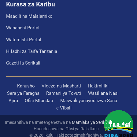
Kurasa za Karibu
Maadili na Malalamiko
Wananchi Portal
Watumishi Portal
Hifadhi za Taifa Tanzania
Gazeti la Serikali
Kanusho
Vigezo na Masharti
Hakimiliki
Sera ya Faragha
Ramani ya Tovuti
Wasiliana Nasi
Ajira
Ofisi Mtandao
Maswali yanayoulizwa Sana
e-Vibali
Imesanifiwa na Imetengenezwa na
Mamlaka ya Serikali Mtandao
Huendeshwa na Ofisi ya Rais Ikulu
© 2026 Ikulu, Haki zote zimehifadhiwa.