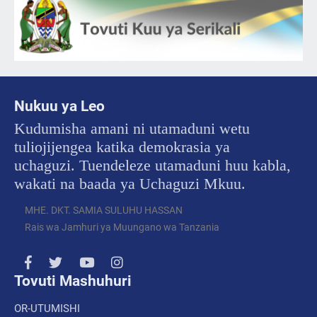
Nukuu ya Leo
Kudumisha amani ni utamaduni wetu
tuliojijengea katika demokrasia ya
uchaguzi. Tuendeleze utamaduni huu kabla,
wakati na baada ya Uchaguzi Mkuu.
MHE. DKT. SAMIA SULUHU HASSAN
Rais wa Jamhuri ya Muungano wa Tanzania
Tovuti Mashuhuri
OR-UTUMISHI