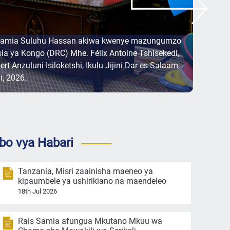
 Samia Suluhu Hassan akiwa kwenye mazungumzo
 ya Kongo (DRC) Mhe. Félix Antoine Tshisekedi,
t Anzuluni Isiloketshi, Ikulu Jijini Dar es Salaam,
i, 2026.
bo vya Habari
Tanzania, Misri zaainisha maeneo ya
kipaumbele ya ushirikiano na maendeleo
18th Jul 2026
Rais Samia afungua Mkutano Mkuu wa