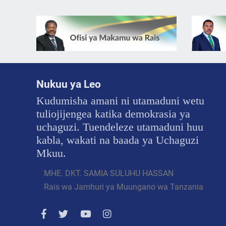
Nukuu ya Leo
Kudumisha amani ni utamaduni wetu
tuliojijengea katika demokrasia ya
uchaguzi. Tuendeleze utamaduni huu
kabla, wakati na baada ya Uchaguzi
Mkuu.
MHE. DKT. SAMIA SULUHU HASSAN
Rais wa Jamhuri ya Muungano wa Tanzania