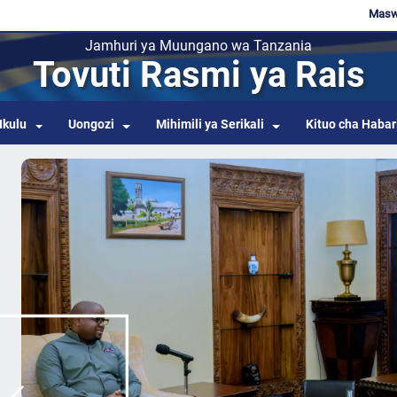
Maswa
Jamhuri ya Muungano wa Tanzania
Tovuti Rasmi ya Rais
Ikulu
Uongozi
Mihimili ya Serikali
Kituo cha Habar
Previous