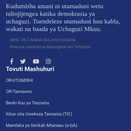
Kudumisha amani ni utamaduni wetu
tuliojijengea katika demokrasia ya
uchaguzi. Tuendeleze utamaduni huu kabla,
wakati na baada ya Uchaguzi Mkuu.
MHE. DKT. SAMIA SULUHU HASSAN
Rais wa Jamhuri ya Muungano wa Tanzania
Tovuti Mashuhuri
OR-UTUMISHI
OR-Tamisemi
Benki Kuu ya Tanzania
Kituo cha Uwekeza Tanzania (TIC)
Mamlaka ya Serikali Mtandao (e-GA)