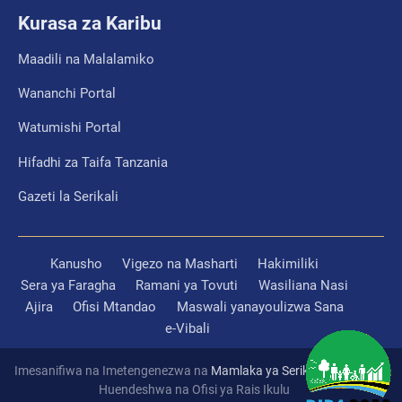
Kurasa za Karibu
Maadili na Malalamiko
Wananchi Portal
Watumishi Portal
Hifadhi za Taifa Tanzania
Gazeti la Serikali
Kanusho
Vigezo na Masharti
Hakimiliki
Sera ya Faragha
Ramani ya Tovuti
Wasiliana Nasi
Ajira
Ofisi Mtandao
Maswali yanayoulizwa Sana
e-Vibali
Imesanifiwa na Imetengenezwa na
Mamlaka ya Serikali Mtandao
Huendeshwa na Ofisi ya Rais Ikulu