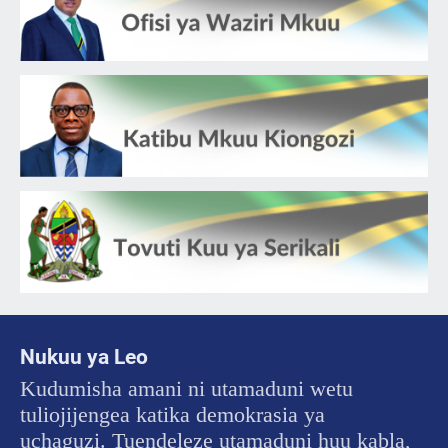
Nukuu ya Leo
Kudumisha amani ni utamaduni wetu
tuliojijengea katika demokrasia ya
uchaguzi. Tuendeleze utamaduni huu kabla,