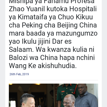
Mishipa ya Fahamu Profesa
Zhao Yuanil kutoka Hospitali
ya Kimataifa ya Chuo Kikuu
cha Peking cha Beijing China
mara baada ya mazungumzo
yao Ikulu jijini Dar es
Salaam. Wa kwanza kulia ni
Balozi wa China hapa nchini
Wang Ke akishuhudia.
26th Feb, 2019