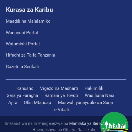
Kurasa za Karibu
Maadili na Malalamiko
Wananchi Portal
Watumishi Portal
Hifadhi za Taifa Tanzania
Gazeti la Serikali
Kanusho
Vigezo na Masharti
Hakimiliki
Sera ya Faragha
Ramani ya Tovuti
Wasiliana Nasi
Ajira
Ofisi Mtandao
Maswali yanayoulizwa Sana
e-Vibali
Imesanifiwa na Imetengenezwa na
Mamlaka ya Serikali Mtandao
Huendeshwa na Ofisi ya Rais Ikulu