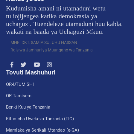
Kudumisha amani ni utamaduni wetu
tuliojijengea katika demokrasia ya
uchaguzi. Tuendeleze utamaduni huu kabla,
wakati na baada ya Uchaguzi Mkuu.
MHE. DKT. SAMIA SULUHU HASSAN
Rais wa Jamhuri ya Muungano wa Tanzania
Tovuti Mashuhuri
OR-UTUMISHI
OR-Tamisemi
Benki Kuu ya Tanzania
Kituo cha Uwekeza Tanzania (TIC)
Mamlaka ya Serikali Mtandao (e-GA)