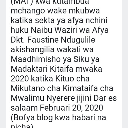
(MAT) kwa kutambua
mchango wake mkubwa
katika sekta ya afya nchini
huku Naibu Waziri wa Afya
Dkt. Faustine Ndugulile
akishangilia wakati wa
Maadhimisho ya Siku ya
Madaktari Kitaifa mwaka
2020 katika Kituo cha
Mikutano cha Kimataifa cha
Mwalimu Nyerere jijini Dar es
salaam Februari 20, 2020
(Bofya blog kwa habari na
picha)