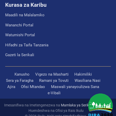
Kurasa za Karibu
Maadili na Malalamiko
Wananchi Portal
Watumishi Portal
Hifadhi za Taifa Tanzania
Gazeti la Serikali
Kanusho
Vigezo na Masharti
Hakimiliki
Sera ya Faragha
Ramani ya Tovuti
Wasiliana Nasi
Ajira
Ofisi Mtandao
Maswali yanayoulizwa Sana
e-Vibali
Imesanifiwa na Imetengenezwa na
Mamlaka ya Serikali Mtandao
Huendeshwa na Ofisi ya Rais Ikulu
© 2026 Ikulu, Haki zote zimehifadhiwa.