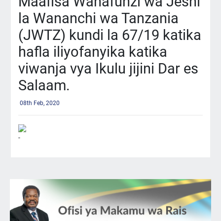
Maafisa Wanafunzi wa Jeshi
la Wananchi wa Tanzania
(JWTZ) kundi la 67/19 katika
hafla iliyofanyika katika
viwanja vya Ikulu jijini Dar es
Salaam.
08th Feb, 2020
-