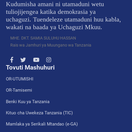
Kudumisha amani ni utamaduni wetu
tuliojijengea katika demokrasia ya
uchaguzi. Tuendeleze utamaduni huu kabla,
wakati na baada ya Uchaguzi Mkuu.
MHE. DKT. SAMIA SULUHU HASSAN
Rais wa Jamhuri ya Muungano wa Tanzania
Tovuti Mashuhuri
OR-UTUMISHI
OR-Tamisemi
Benki Kuu ya Tanzania
Kituo cha Uwekeza Tanzania (TIC)
Mamlaka ya Serikali Mtandao (e-GA)