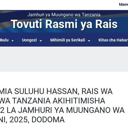
Maswa
Jamhuri ya Muungano wa Tanzania
Tovuti Rasmi ya Rais
Ikulu
Uongozi
Mihimili ya Serikali
Kituo cha Habar
MIA SULUHU HASSAN, RAIS WA
A TANZANIA AKIHITIMISHA
12 LA JAMHURI YA MUUNGANO WA
NI, 2025, DODOMA