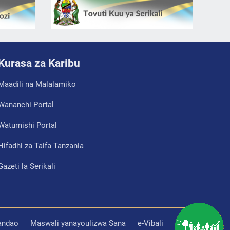
Kurasa za Karibu
Maadili na Malalamiko
Wananchi Portal
Watumishi Portal
Hifadhi za Taifa Tanzania
Gazeti la Serikali
tandao
Maswali yanayoulizwa Sana
e-Vibali