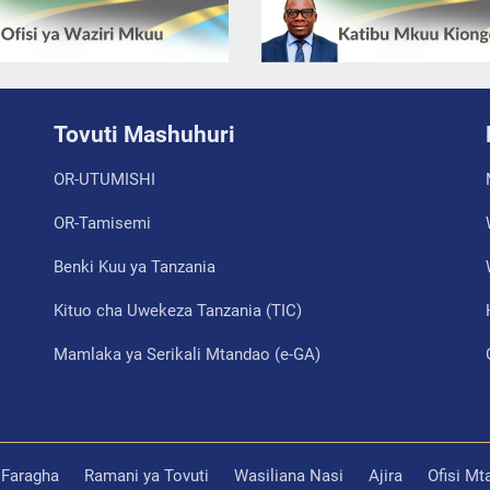
Tovuti Mashuhuri
OR-UTUMISHI
OR-Tamisemi
Benki Kuu ya Tanzania
Kituo cha Uwekeza Tanzania (TIC)
Mamlaka ya Serikali Mtandao (e-GA)
 Faragha
Ramani ya Tovuti
Wasiliana Nasi
Ajira
Ofisi M