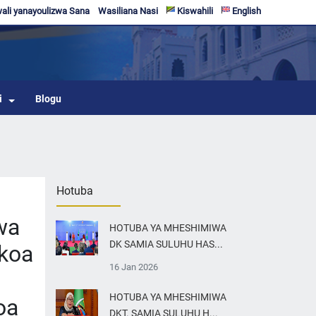
li yanayoulizwa Sana
Wasiliana Nasi
Kiswahili
English
i
Blogu
Hotuba
wa
HOTUBA YA MHESHIMIWA
DK SAMIA SULUHU HAS...
koa
16 Jan 2026
HOTUBA YA MHESHIMIWA
oa
DKT. SAMIA SULUHU H...