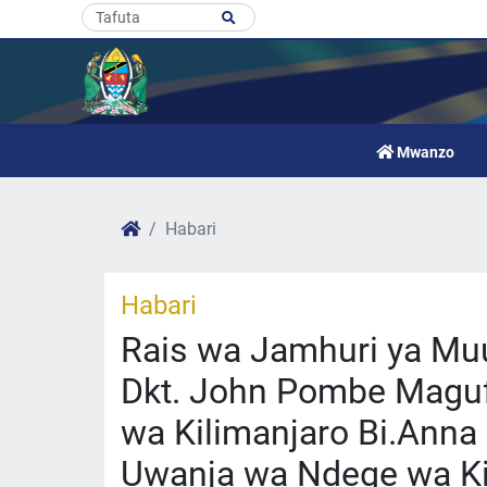
Mwanzo
Habari
Habari
Rais wa Jamhuri ya M
Dkt. John Pombe Maguf
wa Kilimanjaro Bi.Anna
Uwanja wa Ndege wa Ki