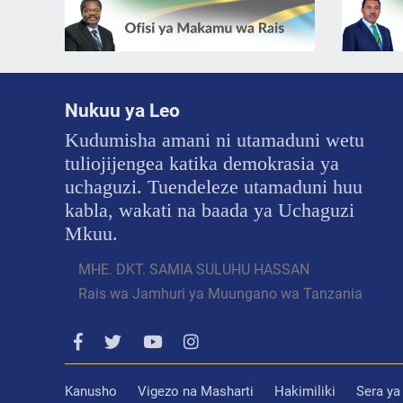
Nukuu ya Leo
Kudumisha amani ni utamaduni wetu
tuliojijengea katika demokrasia ya
uchaguzi. Tuendeleze utamaduni huu
kabla, wakati na baada ya Uchaguzi
Mkuu.
MHE. DKT. SAMIA SULUHU HASSAN
Rais wa Jamhuri ya Muungano wa Tanzania
Kanusho
Vigezo na Masharti
Hakimiliki
Sera ya