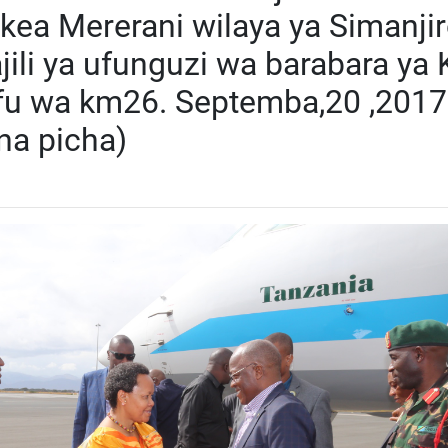
kea Mererani wilaya ya Simanji
li ya ufunguzi wa barabara ya 
u wa km26. Septemba,20 ,2017
na picha)