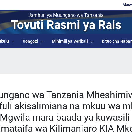
Maswa
Jamhuri ya Muungano wa Tanzania
Tovuti Rasmi ya Rais
Ikulu
Uongozi
Mihimili ya Serikali
Kituo cha Habar
uungano wa Tanzania Mheshimi
uli akisalimiana na mkuu wa m
 Mgwila mara baada ya kuwasili
mataifa wa Kilimanjaro KIA Mk