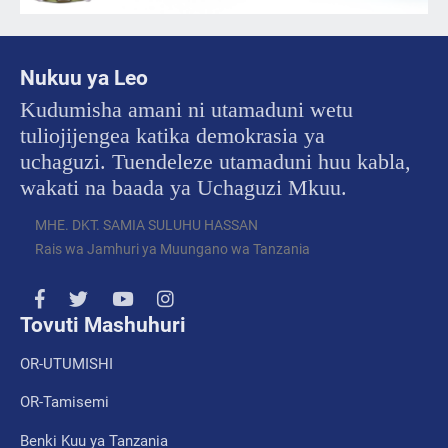
Nukuu ya Leo
Kudumisha amani ni utamaduni wetu
tuliojijengea katika demokrasia ya
uchaguzi. Tuendeleze utamaduni huu kabla,
wakati na baada ya Uchaguzi Mkuu.
MHE. DKT. SAMIA SULUHU HASSAN
Rais wa Jamhuri ya Muungano wa Tanzania
Tovuti Mashuhuri
OR-UTUMISHI
OR-Tamisemi
Benki Kuu ya Tanzania