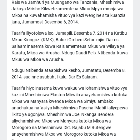
Rais wa Jamhuri ya Muungano wa Tanzania, Mheshimiwa
Jakaya Mrisho Kikwete amemteua Mkuu Mpya mmoja wa
Mkoa na kuwahamisha vituo vya kazi wengine sita kuanzia
jana, Jumamosi, Desemba 6, 2014.
Taarifa iliyotolewa leo, Jumapili, Desemba 7, 2014 na Katibu
Mkuu Kiongozi (KMK), Balozi Ombeni Sefue mjini Dar es
Salaam inasema kuwa Rais amemteua Mkuu wa Wilaya ya
Karatu, Mkoa wa Arusha, Ndugu Daudi Felix Ntibenda kuwa
Mkuu wa Mkoa wa Arusha.
Ndugu Ntibenda ataapishwa kesho, Jumatatu, Desemba 8,
2014, saa nne asubuhi, Ikulu, Dar Es Salaam.
Taarifa hiyo inasema kuwa wakuu waliohamishwa vituo vya
kazi ni Mheshimiwa Elaston Mbwilo anayehamishwa kutoka
Mkoa wa Manyara kwenda Mkoa wa Simiyu ambako
anachukua nafasi ya Mheshimiwa Paschal Mabiti aliyepewa
likizo ya ugonjwa, Mheshimiwa Joel Nkanga Bendera
aliyehamishwa Mkoa wa Manyara kutoka Mkoa wa
Morogoro na Mheshimiwa Dkt. Rajabu M Rutengwe
anayehamishwa Mkoa wa Morogoro kutoka Mkoa wa